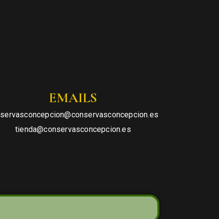
EMAILS
servasconcepcion@conservasconcepcion.es
tienda@conservasconcepcion.es