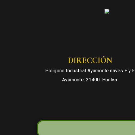
DIRECCIÓN
Polígono Industrial Ayamonte naves E y F
Ayamonte, 21400. Huelva.