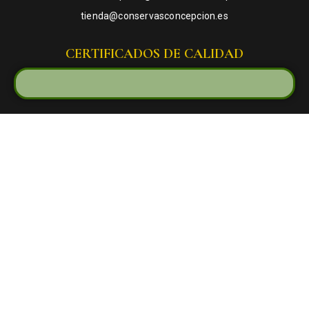
tienda@conservasconcepcion.es
CERTIFICADOS DE CALIDAD
Calidad Certificada
Envíos y Devoluciones
Términos y Condiciones
Canal de Denuncias
Aviso Legal
Política de Privacidad
Política de Cookies
Accesibilidad
Política de Medio Ambiente
Política de Seguridad Alimentaria
Desempeño Ambiental
Mapa Web